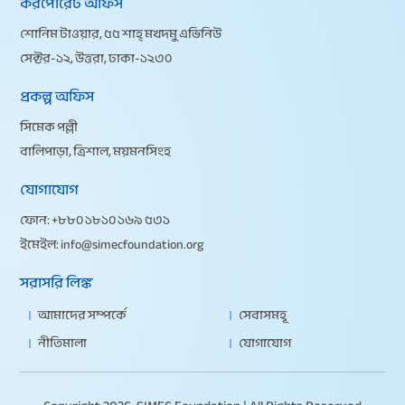
করপোরেট অফিস
শোনিম টাওয়ার, ৫৫ শাহ্ মখদুম এভিনিউ
সেক্টর-১২, উত্তরা, ঢাকা-১২৩০
প্রকল্প অফিস
সিমেক পল্লী
বালিপাড়া, ত্রিশাল, ময়মনসিংহ
যোগাযোগ
ফোন:
+৮৮০ ১৮১০ ১৬৯ ৫৩১
ইমেইল:
info@simecfoundation.org
সরাসরি লিঙ্ক
আমাদের সম্পর্কে
সেবাসমূহ
নীতিমালা
যোগাযোগ