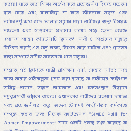
করছে। যাতে তারা শিক্ষা অর্জন করে প্রয়োজনীয় বিষয়ে সচেতন
হতে পারে এবং বাল্যবিয়ে না করে জীবনকে সহজ এবং
মর্যাদাপূর্ণ করে গড়ে তোলার সুযোগ পায়। নারীদের স্বাস্থ্য বিষয়ক
সচেতনা এবং স্বাস্থ্যসেবা প্রদানের লক্ষ্যে গড়ে তোলা হয়েছে
‘শোনিম শাহিন কমিউনিটি ক্লিনিক’। নারী ও শিশুদের সুস্বাস্থ্য
নিশ্চিত করাই এর মূল লক্ষ্য, বিশেষ করে মাসিক এবং প্রজনন
স্বাস্থ্য সম্পর্কে সঠিক সচেতনতা গড়ে তুলবে।
সম্প্রতি এই ক্লিনিকে ধাত্রী প্রশিক্ষন এবং কেয়ার গিভিং নিয়ে
কাজ করার পরিকল্পনা গ্রহন করা হয়েছে যা নারীদের ব্যক্তিগত
দায়িত্ব পালনে, সন্তান জন্মদানে এবং কর্মসংস্থান উন্নয়নে
সুদূরপ্রসারী ভূমিকা রাখবে। এখানকার নারীদের বর্তমান দক্ষতা
এবং প্রয়োজনীয়তা বুঝে তাদের টেকসই অর্থনৈতিক কর্মকাণ্ডে
সম্পৃক্ত করার জন্য সিমেক ফাউন্ডেশন “SIMEC Polli for
Women Empowerment” নামে একটি প্রকল্প শুরু করেছে যা