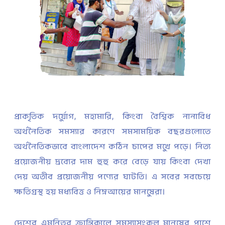
প্রাকৃতিক দুর্যোগ, মহামারি, কিংবা বৈশ্বিক নানাবিধ
অর্থনৈতিক সমস্যার কারণে সমসাময়িক বছরগুলোতে
অর্থনৈতিকভাবে বাংলাদেশ কঠিন চাপের মুখে পড়ে। নিত্য
প্রয়োজনীয় দ্রব্যের দাম হুহু করে বেড়ে যায় কিংবা দেখা
দেয় অতীব প্রয়োজনীয় পণ্যের ঘাটতি। এ সবের সবচেয়ে
ক্ষতিগ্রস্থ হয় মধ্যবিত্ত ও নিম্নআয়ের মানুষেরা।
দেশের এমনিতর ক্রান্তিকালে সমস্যাসংকুল মানুষের পাশে