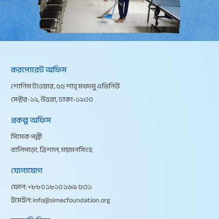
করপোরেট অফিস
শোনিম টাওয়ার, ৫৫ শাহ্ মখদুম এভিনিউ
সেক্টর-১২, উত্তরা, ঢাকা-১২৩০
প্রকল্প অফিস
সিমেক পল্লী
বালিপাড়া, ত্রিশাল, ময়মনসিংহ
যোগাযোগ
ফোন:
+৮৮০ ১৮১০ ১৬৯ ৫৩১
ইমেইল:
info@simecfoundation.org