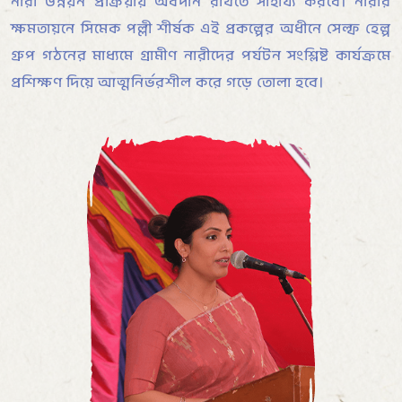
নারী উন্নয়ন প্রক্রিয়ায় অবদান রাখতে সাহায্য করবে। নারীর
ক্ষমতায়নে সিমেক পল্লী শীর্ষক এই প্রকল্পের অধীনে সেল্ফ হেল্প
গ্রুপ গঠনের মাধ্যমে গ্রামীণ নারীদের পর্যটন সংশ্লিষ্ট কার্যক্রমে
প্রশিক্ষণ দিয়ে আত্মনির্ভরশীল করে গড়ে তোলা হবে।