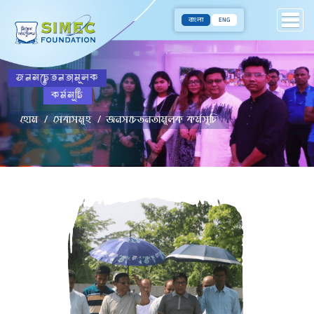
বাংলা
ENG
জনসচেতনতামূলক
কর্মসূচি
হোম
সেবাসমূহ
জনসচেতনতামূলক কর্মসূচি